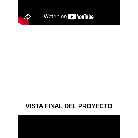
Habilidades Utilizadas:
- Modelado 3D.
- Representación de Datos Científicos.
- Rigging para Animación.
- Diseño Estructural y Precisión.
Software: 
- Cinema 4d.
VISTA FINAL DEL PROYECTO