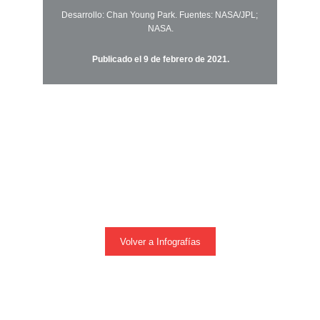
Desarrollo: Chan Young Park. Fuentes: NASA/JPL; 
NASA.
Publicado el 9 de febrero de 2021.
© 2021 
NATIONAL GEOGRAPHIC PARTNERS, LLC
 /
TODOS LOS DERECHOS RESERVADOS
.
El contenido de esta página es propiedad de 
National 
Geographic Partners, LLC
 y no puede ser reproducido, 
distribuido ni utilizado de ninguna forma sin autorización 
previa. El uso no autorizado está estrictamente prohibido.
Volver a Infografías
REDES SOCIALES